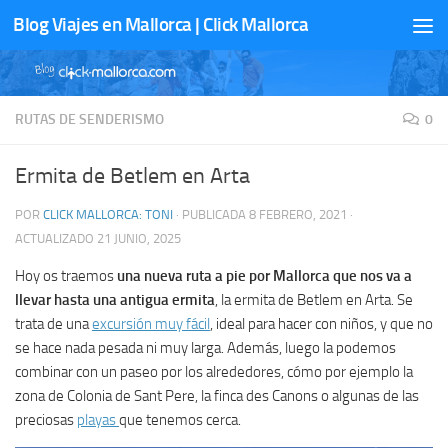
Blog Viajes en Mallorca | Click Mallorca
Saltar al contenido
RUTAS DE SENDERISMO
0
Ermita de Betlem en Arta
POR
CLICK MALLORCA: TONI
· PUBLICADA
8 FEBRERO, 2021
·
ACTUALIZADO
21 JUNIO, 2025
Hoy os traemos
una nueva ruta a pie por Mallorca que nos va a
llevar hasta una antigua ermita
, la ermita de Betlem en Arta. Se
trata de una
excursión muy fácil
, ideal para hacer con niños, y que no
se hace nada pesada ni muy larga. Además, luego la podemos
combinar con un paseo por los alrededores, cómo por ejemplo la
zona de Colonia de Sant Pere, la finca des Canons o algunas de las
preciosas
playas
que tenemos cerca.