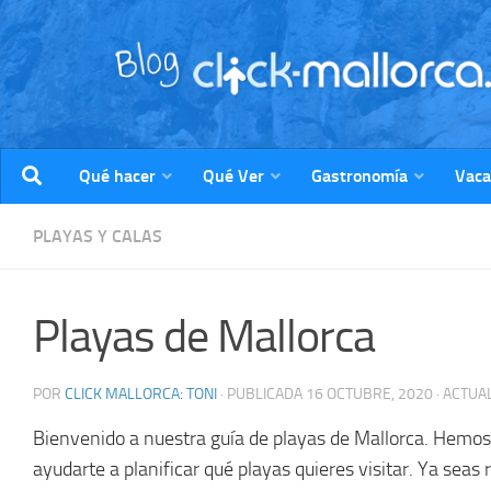
Saltar al contenido
Qué hacer
Qué Ver
Gastronomía
Vaca
PLAYAS Y CALAS
Playas de Mallorca
POR
CLICK MALLORCA: TONI
· PUBLICADA
16 OCTUBRE, 2020
· ACTUA
Bienvenido a nuestra guía de playas de Mallorca. Hemo
ayudarte a planificar qué playas quieres visitar. Ya seas 