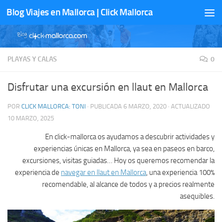
Blog Viajes en Mallorca | Click Mallorca
Saltar al contenido
PLAYAS Y CALAS
0
Disfrutar una excursión en llaut en Mallorca
POR
CLICK MALLORCA: TONI
· PUBLICADA
6 MARZO, 2020
· ACTUALIZADO
10 MARZO, 2025
En click-mallorca os ayudamos a descubrir actividades y
experiencias únicas en Mallorca, ya sea en paseos en barco,
excursiones, visitas guiadas… Hoy os queremos recomendar la
experiencia de
navegar en llaut en Mallorca
, una experiencia 100%
recomendable, al alcance de todos y a precios realmente
asequibles.