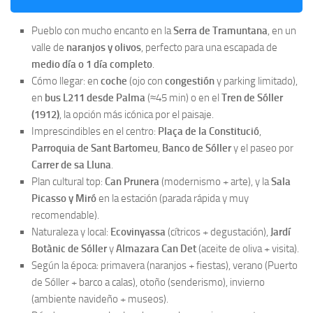
Pueblo con mucho encanto en la
Serra de Tramuntana
, en un
valle de
naranjos y olivos
, perfecto para una escapada de
medio día o 1 día completo
.
Cómo llegar: en
coche
(ojo con
congestión
y parking limitado),
en
bus L211 desde Palma
(≈45 min) o en el
Tren de Sóller
(1912)
, la opción más icónica por el paisaje.
Imprescindibles en el centro:
Plaça de la Constitució
,
Parroquia de Sant Bartomeu
,
Banco de Sóller
y el paseo por
Carrer de sa Lluna
.
Plan cultural top:
Can Prunera
(modernismo + arte), y la
Sala
Picasso y Miró
en la estación (parada rápida y muy
recomendable).
Naturaleza y local:
Ecovinyassa
(cítricos + degustación),
Jardí
Botànic de Sóller
y
Almazara Can Det
(aceite de oliva + visita).
Según la época: primavera (naranjos + fiestas), verano (Puerto
de Sóller + barco a calas), otoño (senderismo), invierno
(ambiente navideño + museos).