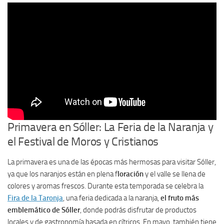
Primavera en Sóller: La Feria de la Naranja y
el Festival de Moros y Cristianos
La primavera es una de las épocas más hermosas para visitar Sóller,
ya que los naranjos están en plena f
loración
y el valle se llena de
colores y aromas frescos. Durante esta temporada se celebra la
Fira de la Taronja
, una feria dedicada a la naranja,
el fruto más
emblemático de Sóller
, donde podrás disfrutar de productos
locales y de gastronomía basada en cítricos. En mayo, también tiene