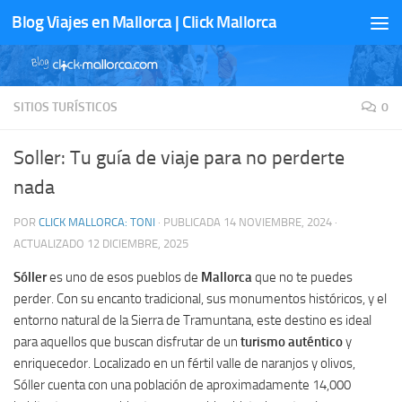
Blog Viajes en Mallorca | Click Mallorca
Saltar al contenido
SITIOS TURÍSTICOS
0
Soller: Tu guía de viaje para no perderte
nada
POR
CLICK MALLORCA: TONI
· PUBLICADA
14 NOVIEMBRE, 2024
·
ACTUALIZADO
12 DICIEMBRE, 2025
Sóller
es uno de esos pueblos de
Mallorca
que no te puedes
perder. Con su encanto tradicional, sus monumentos históricos, y el
entorno natural de la Sierra de Tramuntana, este destino es ideal
para aquellos que buscan disfrutar de un
turismo auténtico
y
enriquecedor. Localizado en un fértil valle de naranjos y olivos,
Sóller cuenta con una población de aproximadamente 14,000