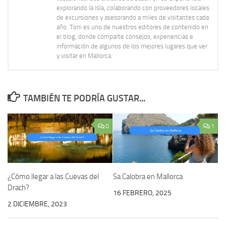
explorando la isla, colaborando con proveedores locales
de excursiones y asesorando a miles de visitantes cada
año. Toni es uno de nuestros editores de contenido en
el blog, donde comparte consejos, experiencias e
información de algunos de los mejores lugares que ver
y visitar en Mallorca.
TAMBIÉN TE PODRÍA GUSTAR...
0
1
¿Cómo llegar a las Cuevas del
Sa Calobra en Mallorca
Drach?
16 FEBRERO, 2025
2 DICIEMBRE, 2023