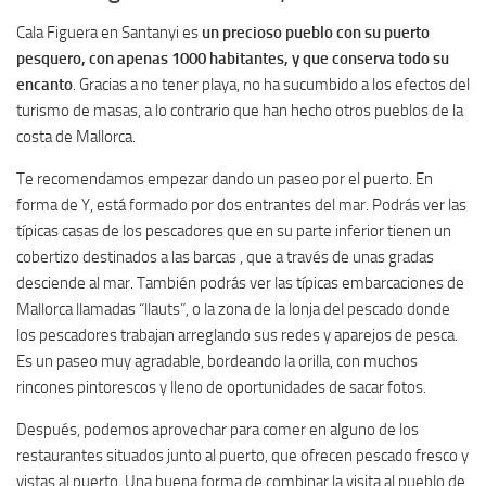
Cala Figuera en Santanyi es
un precioso pueblo con su puerto
pesquero, con apenas 1000 habitantes, y que conserva todo su
encanto
. Gracias a no tener playa, no ha sucumbido a los efectos del
turismo de masas, a lo contrario que han hecho otros pueblos de la
costa de Mallorca.
Te recomendamos empezar dando un paseo por el puerto. En
forma de Y, está formado por dos entrantes del mar. Podrás ver las
típicas casas de los pescadores que en su parte inferior tienen un
cobertizo destinados a las barcas , que a través de unas gradas
desciende al mar. También podrás ver las típicas embarcaciones de
Mallorca llamadas “llauts”, o la zona de la lonja del pescado donde
los pescadores trabajan arreglando sus redes y aparejos de pesca.
Es un paseo muy agradable, bordeando la orilla, con muchos
rincones pintorescos y lleno de oportunidades de sacar fotos.
Después, podemos aprovechar para comer en alguno de los
restaurantes situados junto al puerto, que ofrecen pescado fresco y
vistas al puerto. Una buena forma de combinar la visita al pueblo de