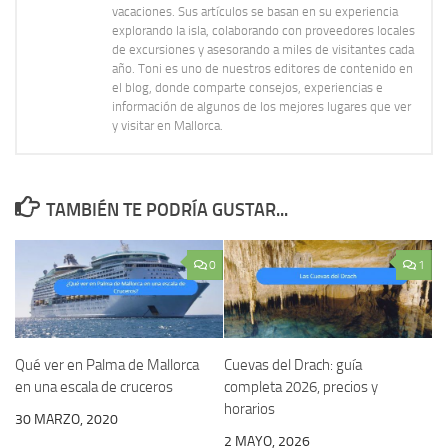
vacaciones. Sus artículos se basan en su experiencia
explorando la isla, colaborando con proveedores locales
de excursiones y asesorando a miles de visitantes cada
año. Toni es uno de nuestros editores de contenido en
el blog, donde comparte consejos, experiencias e
información de algunos de los mejores lugares que ver
y visitar en Mallorca.
TAMBIÉN TE PODRÍA GUSTAR...
0
1
Qué ver en Palma de Mallorca
Cuevas del Drach: guía
en una escala de cruceros
completa 2026, precios y
horarios
30 MARZO, 2020
2 MAYO, 2026