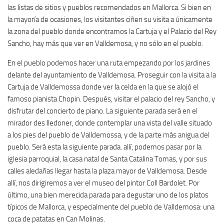
las listas de sitios y pueblos recomendados en Mallorca. Si bien en
la mayoría de ocasiones, los visitantes ciñen su visita a únicamente
la zona del pueblo donde encontramos la Cartuja y el Palacio del Rey
Sancho, hay más que ver en Valldemosa, y no sólo en el pueblo.
En el pueblo podemos hacer una ruta empezando por los jardines
delante del ayuntamiento de Valldemosa. Proseguir con la visita a la
Cartuja de Valldemossa donde ver la celda en la que se alojó el
famoso pianista Chopin. Después, visitar el palacio del rey Sancho, y
disfrutar del concierto de piano. La siguiente parada será en el
mirador des lledoner, donde contemplar una vista del valle situado
a los pies del pueblo de Valldemossa, y de la parte más anigua del
pueblo. Será esta la siguiente parada. allí, podemos pasar por la
iglesia parroquial, la casa natal de Santa Catalina Tomas, y por sus
calles aledañas llegar hasta la plaza mayor de Valldemosa. Desde
allí, nos dirigiremos a ver el museo del pintor Coll Bardolet. Por
último, una bien merecida parada para degustar uno de los platos
típicos de Mallorca, y especialmente del pueblo de Valldemosa: una
coca de patatas en Can Molinas.