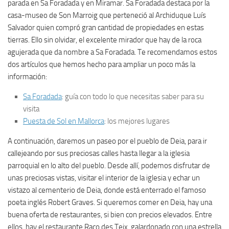
parada en Sa Foradada y en Miramar. Sa Foradada destaca por la
casa-museo de Son Marroig que perteneció al Archiduque Luís
Salvador quien compró gran cantidad de propiedades en estas
tierras. Ello sin olvidar, el excelente mirador que hay de la roca
agujerada que da nombre a Sa Foradada. Te recomendamos estos
dos artículos que hemos hecho para ampliar un poco más la
información:
Sa Foradada
: guía con todo lo que necesitas saber para su
visita
Puesta de Sol en Mallorca
: los mejores lugares
A continuación, daremos un paseo por el pueblo de Deia, para ir
callejeando por sus preciosas calles hasta llegar a la iglesia
parroquial en lo alto del pueblo. Desde allí, podemos disfrutar de
unas preciosas vistas, visitar el interior de la iglesia y echar un
vistazo al cementerio de Deia, donde está enterrado el famoso
poeta inglés Robert Graves. Si queremos comer en Deia, hay una
buena oferta de restaurantes, si bien con precios elevados. Entre
ellos, hay el restaurante Raco des Teix, galardonado con una estrella