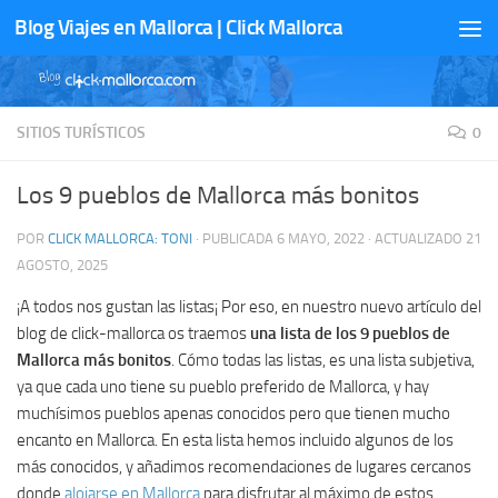
Blog Viajes en Mallorca | Click Mallorca
Saltar al contenido
SITIOS TURÍSTICOS
0
Los 9 pueblos de Mallorca más bonitos
POR
CLICK MALLORCA: TONI
· PUBLICADA
6 MAYO, 2022
· ACTUALIZADO
21
AGOSTO, 2025
¡A todos nos gustan las listas¡ Por eso, en nuestro nuevo artículo del
blog de click-mallorca os traemos
una lista de los 9 pueblos de
Mallorca más bonitos
. Cómo todas las listas, es una lista subjetiva,
ya que cada uno tiene su pueblo preferido de Mallorca, y hay
muchísimos pueblos apenas conocidos pero que tienen mucho
encanto en Mallorca. En esta lista hemos incluido algunos de los
más conocidos, y añadimos recomendaciones de lugares cercanos
donde
alojarse en Mallorca
para disfrutar al máximo de estos