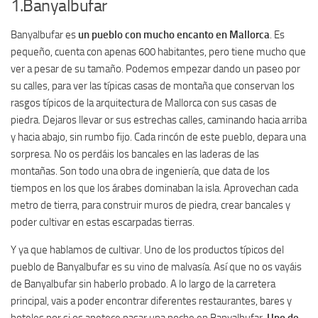
1.Banyalbufar
Banyalbufar es
un pueblo con mucho encanto en Mallorca
. Es
pequeño, cuenta con apenas 600 habitantes, pero tiene mucho que
ver a pesar de su tamaño. Podemos empezar dando un paseo por
su calles, para ver las típicas casas de montaña que conservan los
rasgos típicos de la arquitectura de Mallorca con sus casas de
piedra. Dejaros llevar or sus estrechas calles, caminando hacia arriba
y hacia abajo, sin rumbo fijo. Cada rincón de este pueblo, depara una
sorpresa. No os perdáis los bancales en las laderas de las
montañas. Son todo una obra de ingeniería, que data de los
tiempos en los que los árabes dominaban la isla. Aprovechan cada
metro de tierra, para construir muros de piedra, crear bancales y
poder cultivar en estas escarpadas tierras.
Y ya que hablamos de cultivar. Uno de los productos típicos del
pueblo de Banyalbufar es su vino de malvasía. Así que no os vayáis
de Banyalbufar sin haberlo probado. A lo largo de la carretera
principal, vais a poder encontrar diferentes restaurantes, bares y
hoteles por si os apetece pasar una noche en Banyalbufar.
Uno de