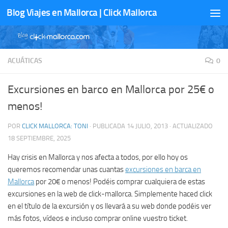
Blog Viajes en Mallorca | Click Mallorca
Saltar al contenido
ACUÁTICAS
0
Excursiones en barco en Mallorca por 25€ o
menos!
POR
CLICK MALLORCA: TONI
· PUBLICADA
14 JULIO, 2013
· ACTUALIZADO
18 SEPTIEMBRE, 2025
Hay crisis en Mallorca y nos afecta a todos, por ello hoy os
queremos recomendar unas cuantas
excursiones en barca en
Mallorca
por 20€ o menos! Podéis comprar cualquiera de estas
excursiones en la web de click-mallorca. Simplemente haced click
en el título de la excursión y os llevará a su web donde podéis ver
más fotos, vídeos e incluso comprar online vuestro ticket.