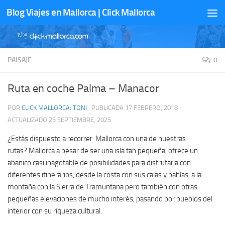
Blog Viajes en Mallorca | Click Mallorca
Saltar al contenido
PAISAJE
0
Ruta en coche Palma – Manacor
POR
CLICK MALLORCA: TONI
· PUBLICADA
17 FEBRERO, 2018
·
ACTUALIZADO
25 SEPTIEMBRE, 2025
¿Estás dispuesto a recorrer Mallorca con una de nuestras
rutas? Mallorca a pesar de ser una isla tan pequeña, ofrece un
abanico casi inagotable de posibilidades para disfrutarla con
diferentes itinerarios, desde la costa con sus calas y bahías, a la
montaña con la Sierra de Tramuntana pero también con otras
pequeñas elevaciones de mucho interés, pasando por pueblos del
interior con su riqueza cultural.