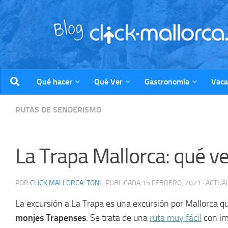
Saltar al contenido
Qué hacer
Qué Ver
Gastronomía
Vaca
RUTAS DE SENDERISMO
La Trapa Mallorca: qué ve
POR
CLICK MALLORCA: TONI
· PUBLICADA
15 FEBRERO, 2021
· ACTUA
La excursión a La Trapa es una excursión por Mallorca que
monjes Trapenses
. Se trata de una
ruta muy fácil
con im