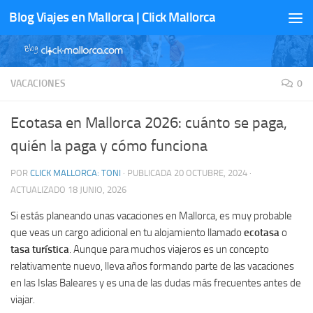
Blog Viajes en Mallorca | Click Mallorca
Saltar al contenido
VACACIONES
0
Ecotasa en Mallorca 2026: cuánto se paga,
quién la paga y cómo funciona
POR
CLICK MALLORCA: TONI
· PUBLICADA
20 OCTUBRE, 2024
·
ACTUALIZADO
18 JUNIO, 2026
Si estás planeando unas vacaciones en Mallorca, es muy probable
que veas un cargo adicional en tu alojamiento llamado
ecotasa
o
tasa turística
. Aunque para muchos viajeros es un concepto
relativamente nuevo, lleva años formando parte de las vacaciones
en las Islas Baleares y es una de las dudas más frecuentes antes de
viajar.