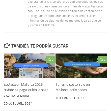
explorando la isla, colaborando con proveedores locales
de excursiones y asesorando a miles de visitantes cada
año. Toni es uno de nuestros editores de contenido en
el blog, donde comparte consejos, experiencias e
información de algunos de los mejores lugares que ver
y visitar en Mallorca.
TAMBIÉN TE PODRÍA GUSTAR...
0
0
Ecotasa en Mallorca 2026:
Turismo sostenible en
cuánto se paga, quién la paga
Mallorca: actividades
y cómo funciona
18 FEBRERO, 2023
20 OCTUBRE, 2024