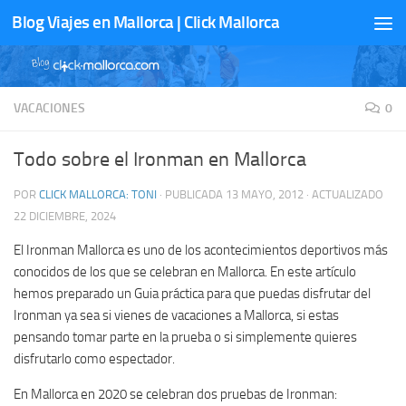
Blog Viajes en Mallorca | Click Mallorca
Saltar al contenido
VACACIONES
0
Todo sobre el Ironman en Mallorca
POR
CLICK MALLORCA: TONI
· PUBLICADA
13 MAYO, 2012
· ACTUALIZADO
22 DICIEMBRE, 2024
El Ironman Mallorca es uno de los acontecimientos deportivos más
conocidos de los que se celebran en Mallorca. En este artículo
hemos preparado un Guia práctica para que puedas disfrutar del
Ironman ya sea si vienes de vacaciones a Mallorca, si estas
pensando tomar parte en la prueba o si simplemente quieres
disfrutarlo como espectador.
En Mallorca en 2020 se celebran dos pruebas de Ironman: