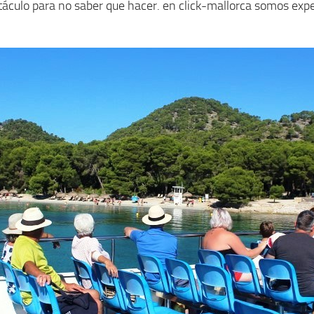
táculo para no saber que hacer. en click-mallorca somos expe