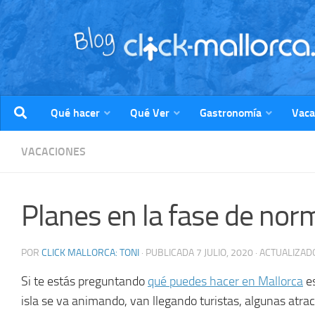
Saltar al contenido
Qué hacer
Qué Ver
Gastronomía
Vaca
VACACIONES
Planes en la fase de nor
POR
CLICK MALLORCA: TONI
· PUBLICADA
7 JULIO, 2020
· ACTUALIZA
Si te estás preguntando
qué puedes hacer en Mallorca
es
isla se va animando, van llegando turistas, algunas atr