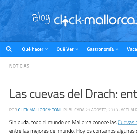
Saltar al contenido
Qué hacer
Qué Ver
Gastronomía
Vaca
NOTICIAS
Las cuevas del Drach: en
POR
CLICK MALLORCA: TONI
· PUBLICADA
21 AGOSTO, 2013
· ACTUAL
Sin duda, todo el mundo en Mallorca conoce las
Cuevas 
entre las mejores del mundo. Hoy os contamos algunas 