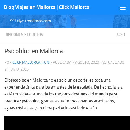
Blog Viajes en Mallorca | Click Mallorca
Saltar al contenido
RINCONES SECRETOS
1
Psicobloc en Mallorca
POR
CLICK MALLORCA: TONI
· PUBLICADA
7 AGOSTO, 2020
· ACTUALIZADO
21 JUNIO, 2025
El
psicobloc
en Mallorca no es solo un deporte, es toda una
experiencia única para los amantes de la escalada. De hecho, la isla
está considerada uno de los
mejores destinos del mundo para
practicar psicobloc
, gracias a sus impresionantes acantilados,
aguas cristalinas y un clima perfecto casi todo el año.