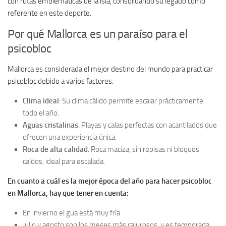
con rutas emblemáticas de la isla, consolidando su legado como
referente en este deporte.
Por qué Mallorca es un paraíso para el
psicobloc
Mallorca es considerada el mejor destino del mundo para practicar
psicobloc debido a varios factores:
Clima ideal
: Su clima cálido permite escalar prácticamente
todo el año.
Aguas cristalinas
: Playas y calas perfectas con acantilados que
ofrecen una experiencia única.
Roca de alta calidad
: Roca maciza, sin repisas ni bloques
caídos, ideal para escalada.
En cuanto a cuál es la mejor época del año para hacer psicobloc
en Mallorca, hay que tener en cuenta:
En invierno el gua está muy fría
Julio y agosto son los meses más calurosos, y es temporada