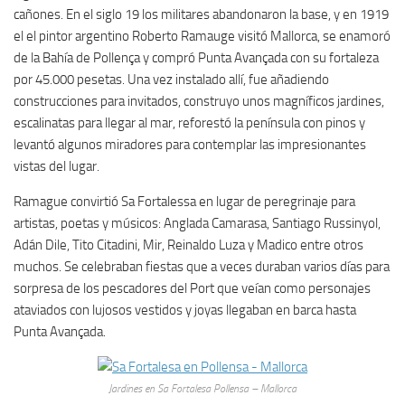
cañones. En el siglo 19 los militares abandonaron la base, y en 1919
el el pintor argentino Roberto Ramauge visitó Mallorca, se enamoró
de la Bahía de Pollença y compró Punta Avançada con su fortaleza
por 45.000 pesetas. Una vez instalado allí, fue añadiendo
construcciones para invitados, construyo unos magníficos jardines,
escalinatas para llegar al mar, reforestó la península con pinos y
levantó algunos miradores para contemplar las impresionantes
vistas del lugar.
Ramague convirtió Sa Fortalessa en lugar de peregrinaje para
artistas, poetas y músicos: Anglada Camarasa, Santiago Russinyol,
Adán Dile, Tito Citadini, Mir, Reinaldo Luza y Madico entre otros
muchos. Se celebraban fiestas que a veces duraban varios días para
sorpresa de los pescadores del Port que veían como personajes
ataviados con lujosos vestidos y joyas llegaban en barca hasta
Punta Avançada.
Jardines en Sa Fortalesa Pollensa – Mallorca