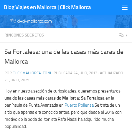
Blog Viajes en Mallorca | Click Mallorca
Saltar al contenido
RINCONES SECRETOS
7
Sa Fortalesa: una de las casas más caras de
Mallorca
POR
CLICK MALLORCA: TONI
· PUBLICADA
24 JULIO, 2013
· ACTUALIZADO
21 JUNIO, 2025
Hoy en nuestra sección de curiosidades, queremos presentaros
una de las casas más caras de Mallorca: Sa Fortalesa
en la
península de Punta Avanzada en
Puerto Pollensa
.Se trata de un
sitio que apenas era conocido antes, pero que desde el 2019 con
motivo de la boda del tenista Rafa Nadal ha adquirido mucha
popularidad.