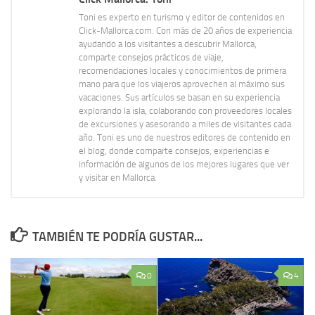
Toni es experto en turismo y editor de contenidos en
Click-Mallorca.com. Con más de 20 años de experiencia
ayudando a los visitantes a descubrir Mallorca,
comparte consejos prácticos de viaje,
recomendaciones locales y conocimientos de primera
mano para que los viajeros aprovechen al máximo sus
vacaciones. Sus artículos se basan en su experiencia
explorando la isla, colaborando con proveedores locales
de excursiones y asesorando a miles de visitantes cada
año. Toni es uno de nuestros editores de contenido en
el blog, donde comparte consejos, experiencias e
información de algunos de los mejores lugares que ver
y visitar en Mallorca.
TAMBIÉN TE PODRÍA GUSTAR...
0
4