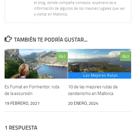
el blog, donde comparte consejos, experiencias e
información de algunos de los mejores lugares que ver
y visitar en Mallorca.
TAMBIÉN TE PODRÍA GUSTAR...
0
3
Es Fumat en Formentor: ruta
10 de las mejores rutas de
de la excursión
senderismo en Mallorca
19 FEBRERO, 2021
20 ENERO, 2024
1 RESPUESTA