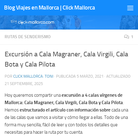
Blog Viajes en Mallorca | Click Mallorca
Saltar al contenido
RUTAS DE SENDERISMO
1
Excursión a Cala Magraner, Cala Virgili, Cala
Bota y Cala Pilota
POR
CLICK MALLORCA: TONI
· PUBLICADA
5 MARZO, 2021
· ACTUALIZADO
21 SEPTIEMBRE, 2025
Hoy queremos compartir una
excursión a 4 calas vírgenes de
Mallorca: Cala Magraner, Cala Virgili, Cala Bota y Cala Pilota
.
Hemos
estructurado el artículo con información sobre
cada una
de las calas que vamos a visitar y cómo llegar a ellas. Todo de una
forma muy sencilla, fácil de leer y con todos los detalles que
necesitas para hacer la ruta por tu cuenta.