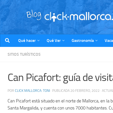
Saltar al contenido
Qué hacer
Qué Ver
Gastronomía
Vaca
SITIOS TURÍSTICOS
Can Picafort: guía de visi
POR
CLICK MALLORCA: TONI
· PUBLICADA
20 FEBRERO, 2022
· ACTUA
Can Picafort está situado en el norte de Mallorca, en la 
Santa Margalida, y cuenta con unos 7000 habitantes. Cu