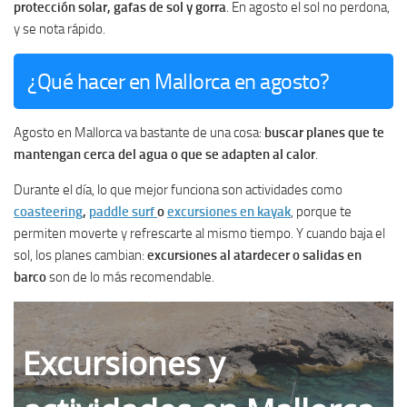
protección solar, gafas de sol y gorra
. En agosto el sol no perdona,
y se nota rápido.
¿Qué hacer en Mallorca en agosto?
Agosto en Mallorca va bastante de una cosa:
buscar planes que te
mantengan cerca del agua o que se adapten al calor
.
Durante el día, lo que mejor funciona son actividades como
coasteering
,
paddle surf
o
excursiones en kayak
, porque te
permiten moverte y refrescarte al mismo tiempo. Y cuando baja el
sol, los planes cambian:
excursiones al atardecer o salidas en
barco
son de lo más recomendable.
Excursiones y