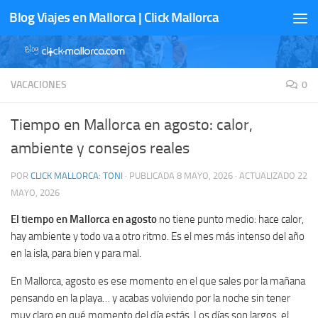
Blog Viajes en Mallorca | Click Mallorca
Saltar al contenido
VACACIONES
0
Tiempo en Mallorca en agosto: calor,
ambiente y consejos reales
POR
CLICK MALLORCA: TONI
· PUBLICADA
8 MAYO, 2026
· ACTUALIZADO
22
MAYO, 2026
El tiempo en Mallorca en agosto
no tiene punto medio: hace calor,
hay ambiente y todo va a otro ritmo. Es el mes más intenso del año
en la isla, para bien y para mal.
En Mallorca, agosto es ese momento en el que sales por la mañana
pensando en la playa… y acabas volviendo por la noche sin tener
muy claro en qué momento del día estás. Los días son largos, el