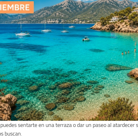
uedes sentarte en una terraza o dar un paseo al atardecer si
os buscan.