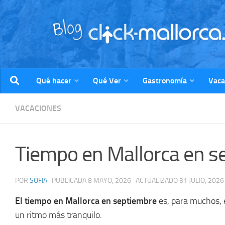
Saltar al contenido
Qué hacer
Qué Ver
Gastronomía
Vaca
VACACIONES
Tiempo en Mallorca en se
POR
SOFIA
· PUBLICADA
8 MAYO, 2026
· ACTUALIZADO
31 JULIO, 2026
El tiempo en Mallorca en septiembre
es, para muchos, e
un ritmo más tranquilo.