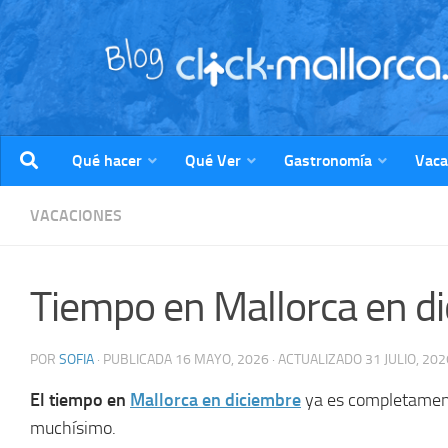
Saltar al contenido
Qué hacer
Qué Ver
Gastronomía
Vaca
VACACIONES
Tiempo en Mallorca en di
POR
SOFIA
· PUBLICADA
16 MAYO, 2026
· ACTUALIZADO
31 JULIO, 202
El tiempo en
Mallorca en diciembre
ya es completamente
muchísimo.