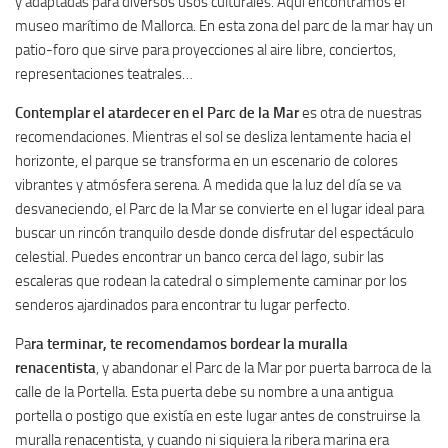
y adaptadas para diversos usos culturales. Aquí encontramos el
museo marítimo de Mallorca. En esta zona del parc de la mar hay un
patio-foro que sirve para proyecciones al aire libre, conciertos,
representaciones teatrales…
Contemplar el atardecer en el Parc de la Mar
es otra de nuestras
recomendaciones. Mientras el sol se desliza lentamente hacia el
horizonte, el parque se transforma en un escenario de colores
vibrantes y atmósfera serena. A medida que la luz del día se va
desvaneciendo, el Parc de la Mar se convierte en el lugar ideal para
buscar un rincón tranquilo desde donde disfrutar del espectáculo
celestial. Puedes encontrar un banco cerca del lago, subir las
escaleras que rodean la catedral o simplemente caminar por los
senderos ajardinados para encontrar tu lugar perfecto.
Pa
ra terminar, te recomendamos bordear la muralla
renacentista
, y abandonar el Parc de la Mar por puerta barroca de la
calle de la Portella. Esta puerta debe su nombre a una antigua
portella o postigo que existía en este lugar antes de construirse la
muralla renacentista, y cuando ni siquiera la ribera marina era