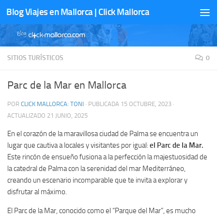
Blog Viajes en Mallorca | Click Mallorca
Saltar al contenido
SITIOS TURÍSTICOS
0
Parc de la Mar en Mallorca
POR
CLICK MALLORCA: TONI
· PUBLICADA
15 OCTUBRE, 2023
·
ACTUALIZADO
21 JUNIO, 2025
En el corazón de la maravillosa ciudad de Palma se encuentra un
lugar que cautiva a locales y visitantes por igual:
el Parc de la Mar.
Este rincón de ensueño fusiona a la perfección la majestuosidad de
la catedral de Palma con la serenidad del mar Mediterráneo,
creando un escenario incomparable que te invita a explorar y
disfrutar al máximo.
El Parc de la Mar, conocido como el “Parque del Mar”, es mucho