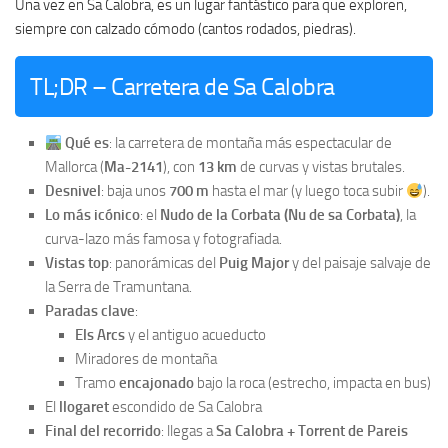
Una vez en Sa Calobra, es un lugar fantástico para que exploren,
siempre con calzado cómodo (cantos rodados, piedras).
TL;DR – Carretera de Sa Calobra
Qué es
: la carretera de montaña más espectacular de
Mallorca (
Ma-2141
), con
13 km
de curvas y vistas brutales.
Desnivel
: baja unos
700 m
hasta el mar (y luego toca subir
).
Lo más icónico
: el
Nudo de la Corbata (Nu de sa Corbata)
, la
curva-lazo más famosa y fotografiada.
Vistas top
: panorámicas del
Puig Major
y del paisaje salvaje de
la Serra de Tramuntana.
Paradas clave
:
Els Arcs
y el antiguo acueducto
Miradores de montaña
Tramo
encajonado
bajo la roca (estrecho, impacta en bus)
El
llogaret
escondido de Sa Calobra
Final del recorrido
: llegas a
Sa Calobra + Torrent de Pareis