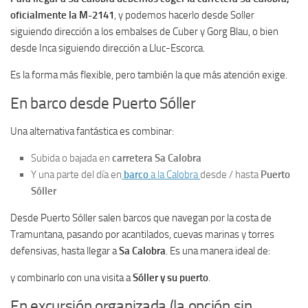
oficialmente la M-2141
, y podemos hacerlo desde Soller
siguiendo dirección a los embalses de Cuber y Gorg Blau, o bien
desde Inca siguiendo dirección a Lluc-Escorca.
Es la forma más flexible, pero también la que más atención exige.
En barco desde Puerto Sóller
Una alternativa fantástica es combinar:
Subida o bajada en
carretera Sa Calobra
Y una parte del día en
barco
a la Calobra
desde / hasta
Puerto
Sóller
Desde Puerto Sóller salen barcos que navegan por la costa de
Tramuntana, pasando por acantilados, cuevas marinas y torres
defensivas, hasta llegar a
Sa Calobra
. Es una manera ideal de:
y combinarlo con una visita a
Sóller y su puerto
.
En excursión organizada (la opción sin