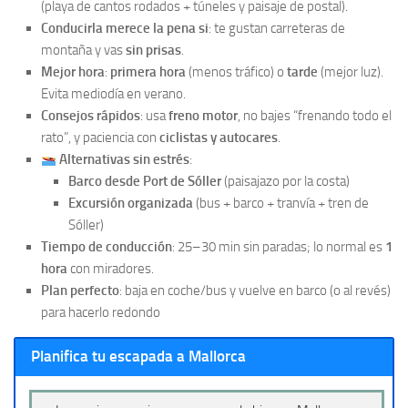
(playa de cantos rodados + túneles y paisaje de postal).
Conducirla merece la pena si
: te gustan carreteras de
montaña y vas
sin prisas
.
Mejor hora
:
primera hora
(menos tráfico) o
tarde
(mejor luz).
Evita mediodía en verano.
Consejos rápidos
: usa
freno motor
, no bajes “frenando todo el
rato”, y paciencia con
ciclistas y autocares
.
Alternativas sin estrés
:
Barco desde Port de Sóller
(paisajazo por la costa)
Excursión organizada
(bus + barco + tranvía + tren de
Sóller)
Tiempo de conducción
: 25–30 min sin paradas; lo normal es
1
hora
con miradores.
Plan perfecto
: baja en coche/bus y vuelve en barco (o al revés)
para hacerlo redondo
Planifica tu escapada a Mallorca