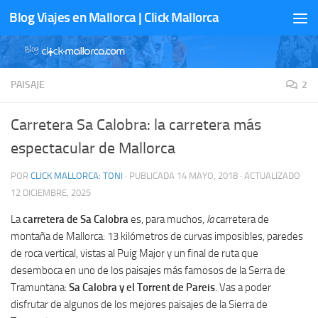
Blog Viajes en Mallorca | Click Mallorca
Saltar al contenido
PAISAJE
2
Carretera Sa Calobra: la carretera más
espectacular de Mallorca
POR
CLICK MALLORCA: TONI
· PUBLICADA
14 MAYO, 2018
· ACTUALIZADO
12 DICIEMBRE, 2025
La
carretera de Sa Calobra
es, para muchos,
la
carretera de
montaña de Mallorca: 13 kilómetros de curvas imposibles, paredes
de roca vertical, vistas al Puig Major y un final de ruta que
desemboca en uno de los paisajes más famosos de la Serra de
Tramuntana:
Sa Calobra y el Torrent de Pareis
. Vas a poder
disfrutar de algunos de los mejores paisajes de la Sierra de