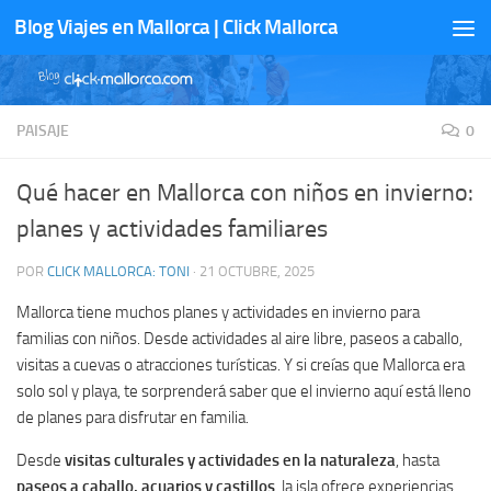
Blog Viajes en Mallorca | Click Mallorca
Saltar al contenido
PAISAJE
0
Qué hacer en Mallorca con niños en invierno:
planes y actividades familiares
POR
CLICK MALLORCA: TONI
·
21 OCTUBRE, 2025
Mallorca tiene muchos planes y actividades en invierno para
familias con niños. Desde actividades al aire libre, paseos a caballo,
visitas a cuevas o atracciones turísticas. Y si creías que Mallorca era
solo sol y playa, te sorprenderá saber que el invierno aquí está lleno
de planes para disfrutar en familia.
Desde
visitas culturales y actividades en la naturaleza
, hasta
paseos a caballo, acuarios y castillos
, la isla ofrece experiencias