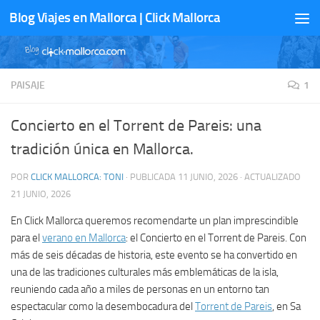
Blog Viajes en Mallorca | Click Mallorca
Saltar al contenido
PAISAJE
1
Concierto en el Torrent de Pareis: una
tradición única en Mallorca.
POR
CLICK MALLORCA: TONI
· PUBLICADA
11 JUNIO, 2026
· ACTUALIZADO
21 JUNIO, 2026
En Click Mallorca queremos recomendarte un plan imprescindible
para el
verano en Mallorca
: el Concierto en el Torrent de Pareis. Con
más de seis décadas de historia, este evento se ha convertido en
una de las tradiciones culturales más emblemáticas de la isla,
reuniendo cada año a miles de personas en un entorno tan
espectacular como la desembocadura del
Torrent de Pareis
, en Sa