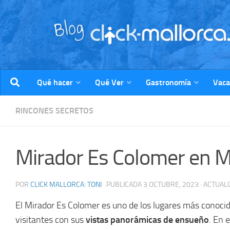
Saltar al contenido
Qué hacer
Qué Ver
Gastronomía
Vaca
RINCONES SECRETOS
Mirador Es Colomer en M
POR
CLICK MALLORCA: TONI
· PUBLICADA
3 OCTUBRE, 2023
· ACTUAL
El Mirador Es Colomer es uno de los lugares más conocido
visitantes con sus
vistas panorámicas de ensueño
. En 