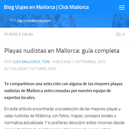
Blog Viajes en Mallorca | Click Mallorca
Saltar al contenido
PLAYAS Y CALAS
0
Playas nudistas en Mallorca: guía completa
POR
CLICK MALLORCA: TONI
· PUBLICADA
1 SEPTIEMBRE, 2025
·
ACTUALIZADO
7 OCTUBRE, 2025
Te compartimos una selección con alguna de las mejores playas
nudistas de Mallorca seleccionadas por nuestro equipo de
expertos locales.
En este artículo encontrarás una selección de las mejores playas y
calas nudistas de Mallorca, con fotos, mapas, consejos locales y
normativa actualizada. Y si prefieres descubrir estos rincones desde