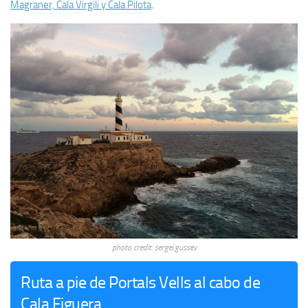
Magraner, Cala Virgili y Cala Pilota
.
photo credit: sergei.gussev
Ruta a pie de Portals Vells al cabo de
Cala Figuera