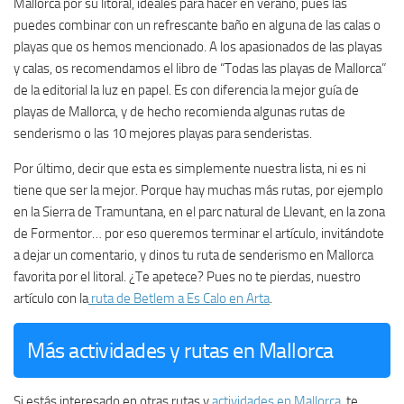
Mallorca por su litoral, ideales para hacer en verano, pues las
puedes combinar con un refrescante baño en alguna de las calas o
playas que os hemos mencionado. A los apasionados de las playas
y calas, os recomendamos el libro de “Todas las playas de Mallorca”
de la editorial la luz en papel. Es con diferencia la mejor guía de
playas de Mallorca, y de hecho recomienda algunas rutas de
senderismo o las 10 mejores playas para senderistas.
Por último, decir que esta es simplemente nuestra lista, ni es ni
tiene que ser la mejor. Porque hay muchas más rutas, por ejemplo
en la Sierra de Tramuntana, en el parc natural de Llevant, en la zona
de Formentor… por eso queremos terminar el artículo, invitándote
a dejar un comentario, y dinos tu ruta de senderismo en Mallorca
favorita por el litoral. ¿Te apetece? Pues no te pierdas, nuestro
artículo con la
ruta de Betlem a Es Calo en Arta
.
Más actividades y rutas en Mallorca
Si estás interesado en otras rutas y
actividades en Mallorca
, te