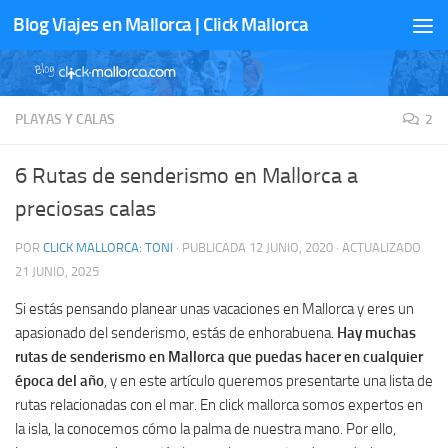
Blog Viajes en Mallorca | Click Mallorca
Saltar al contenido
PLAYAS Y CALAS
2
6 Rutas de senderismo en Mallorca a
preciosas calas
POR
CLICK MALLORCA: TONI
· PUBLICADA
12 JUNIO, 2020
· ACTUALIZADO
21 JUNIO, 2025
Si estás pensando planear unas vacaciones en Mallorca y eres un
apasionado del senderismo, estás de enhorabuena.
Hay muchas
rutas de senderismo en Mallorca que puedas hacer en cualquier
época del año
, y en este artículo queremos presentarte una lista de
rutas relacionadas con el mar. En click mallorca somos expertos en
la isla, la conocemos cómo la palma de nuestra mano. Por ello,