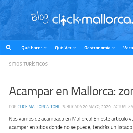
Saltar al contenido
Qué hacer
Qué Ver
Gastronomía
Vaca
SITIOS TURÍSTICOS
Acampar en Mallorca: zon
POR
CLICK MALLORCA: TONI
· PUBLICADA
20 MAYO, 2020
· ACTUALIZ
Nos vamos de acampada en Mallorca! En este artículo va
acampar en sitios donde no se puede, tendrás un listado 