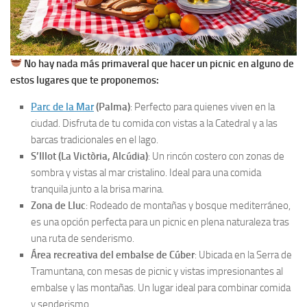
No hay nada más primaveral que hacer un picnic en alguno de
estos lugares que te proponemos:
Parc de la Mar
(Palma)
: Perfecto para quienes viven en la
ciudad. Disfruta de tu comida con vistas a la Catedral y a las
barcas tradicionales en el lago.
S’Illot (La Victòria, Alcúdia)
: Un rincón costero con zonas de
sombra y vistas al mar cristalino. Ideal para una comida
tranquila junto a la brisa marina.
Zona de Lluc
: Rodeado de montañas y bosque mediterráneo,
es una opción perfecta para un picnic en plena naturaleza tras
una ruta de senderismo.
Área recreativa del embalse de Cúber
: Ubicada en la Serra de
Tramuntana, con mesas de picnic y vistas impresionantes al
embalse y las montañas. Un lugar ideal para combinar comida
y senderismo.