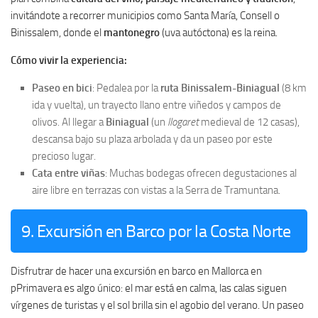
invitándote a recorrer municipios como Santa María, Consell o
Binissalem, donde el
mantonegro
(uva autóctona) es la reina.
Cómo vivir la experiencia:
Paseo en bici
: Pedalea por la
ruta Binissalem-Biniagual
(8 km
ida y vuelta), un trayecto llano entre viñedos y campos de
olivos. Al llegar a
Biniagual
(un
llogaret
medieval de 12 casas),
descansa bajo su plaza arbolada y da un paseo por este
precioso lugar.
Cata entre viñas
: Muchas bodegas ofrecen degustaciones al
aire libre en terrazas con vistas a la Serra de Tramuntana.
9. Excursión en Barco por la Costa Norte
Disfrutrar de hacer una excursión en barco en Mallorca en
pPrimavera es algo único: el mar está en calma, las calas siguen
vírgenes de turistas y el sol brilla sin el agobio del verano. Un paseo