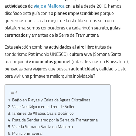
actividades de
viaje a Mallorca
en la isla
desde 2010, hemos
diseñado esta guía con
10 planes imprescindibles
porque
queremos que vivas lo mejor de la isla. No somos solo una
plataforma: somos conocedores de cada rincón secreto,
guías
certificados
y amantes de la Serra de Tramuntana.
Esta selección combina
actividades al aire libre
(rutas de
senderismo Patrimonio UNESCO),
cultura viva
(Semana Santa
mallorquina) y
momentos gourmet
(rutas de vinos en Binissalem),
pensadas para viajeros que buscan
autenticidad y calidad
. ¿Listo
para vivir una primavera mallorquina inolvidable?
1. Baño en Playas y Calas de Aguas Cristalinas
2. Viaje Nostálgico en el Tren de Sóller
3. Jardines de Alfabia: Oasis Botánico
4. Ruta de Senderismo por la Serra de Tramuntana
5. Vivir la Semana Santa en Mallorca
6. Picnic primaveral