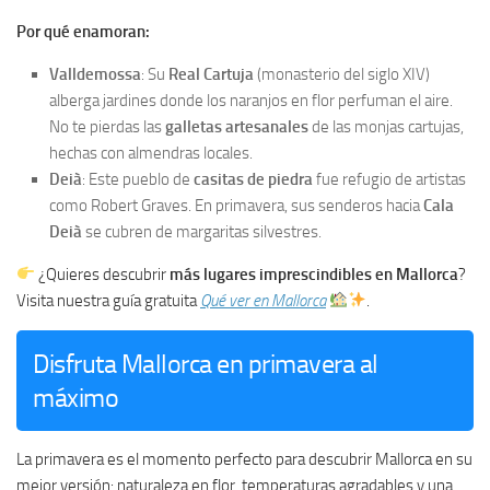
Por qué enamoran:
Valldemossa
: Su
Real Cartuja
(monasterio del siglo XIV)
alberga jardines donde los naranjos en flor perfuman el aire.
No te pierdas las
galletas artesanales
de las monjas cartujas,
hechas con almendras locales.
Deià
: Este pueblo de
casitas de piedra
fue refugio de artistas
como Robert Graves. En primavera, sus senderos hacia
Cala
Deià
se cubren de margaritas silvestres.
¿Quieres descubrir
más lugares imprescindibles en Mallorca
?
Visita nuestra guía gratuita
Qué ver en Mallorca
.
Disfruta Mallorca en primavera al
máximo
La primavera es el momento perfecto para descubrir Mallorca en su
mejor versión: naturaleza en flor, temperaturas agradables y una