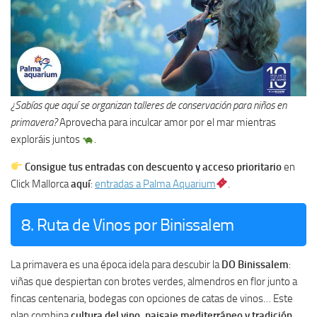
¿Sabías que aquí se organizan talleres de conservación para niños en
primavera?
Aprovecha para inculcar amor por el mar mientras
exploráis juntos
.
Consigue tus entradas con descuento y acceso prioritario
en
Click Mallorca
aquí
:
entradas a Palma Aquarium
.
8. Ruta de Vinos por Binissalem
La primavera es una época idela para descubir la
DO Binissalem
:
viñas que despiertan con brotes verdes, almendros en flor junto a
fincas centenaria, bodegas con opciones de catas de vinos… Este
plan combina
cultura del vino, paisaje mediterráneo y tradición
,