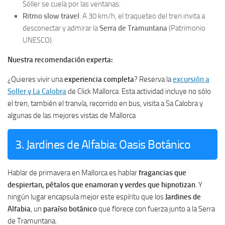
Sóller se cuela por las ventanas.
Ritmo slow travel
: A 30 km/h, el traqueteo del tren invita a
desconectar y admirar la
Serra de Tramuntana
(Patrimonio
UNESCO).
Nuestra recomendación experta:
¿Quieres vivir una
experiencia completa
? Reserva la
excursión a
Soller y La Calobra
de Click Mallorca. Esta actividad incluye no sólo
el tren, también el tranvía, recorrido en bus, visita a Sa Calobra y
algunas de las mejores vistas de Mallorca
3. Jardines de Alfabia: Oasis Botánico
Hablar de primavera en Mallorca es hablar
fragancias que
despiertan, pétalos que enamoran y verdes que hipnotizan
. Y
ningún lugar encapsula mejor este espíritu que los
Jardines de
Alfabia
, un
paraíso botánico
que florece con fuerza junto a la Serra
de Tramuntana.