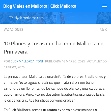
Blog Viajes en Mallorca | Click Mallorca
Saltar al contenido
VACACIONES
0
10 Planes y cosas que hacer en Mallorca en
Primavera
POR
CLICK MALLORCA: TONI
· PUBLICADA
16 MARZO, 2025
· ACTUALIZADO
4 ENERO, 2026
La primavera en Mallorca es una
sinfonía de colores, tradiciones y
clima perfecto
: aguas cristalinas que invitan al primer baño,
almendros en flor pintando los campos de blanco y una luz dorada
que enamora. Pero, ¿cómo descubrir la auténtica esencia de la isla
lejos de los circuitos turísticos convencionales?
En
Click Mallorca
somos
tu amigo experto en excursiones y