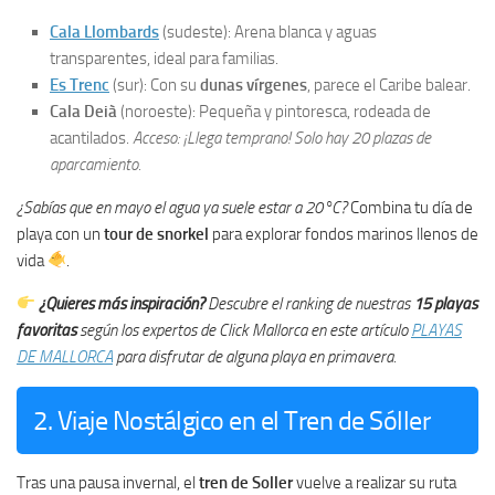
Cala Llombards
(sudeste): Arena blanca y aguas
transparentes, ideal para familias.
Es Trenc
(sur): Con su
dunas vírgenes
, parece el Caribe balear.
Cala Deià
(noroeste): Pequeña y pintoresca, rodeada de
acantilados.
Acceso: ¡Llega temprano! Solo hay 20 plazas de
aparcamiento.
¿Sabías que en mayo el agua ya suele estar a 20°C?
Combina tu día de
playa con un
tour de snorkel
para explorar fondos marinos llenos de
vida
.
¿Quieres más inspiración?
Descubre el ranking de nuestras
15 playas
favoritas
según los expertos de Click Mallorca en este artículo
PLAYAS
DE MALLORCA
para disfrutar de alguna playa en primavera.
2. Viaje Nostálgico en el Tren de Sóller
Tras una pausa invernal, el
tren de Soller
vuelve a realizar su ruta