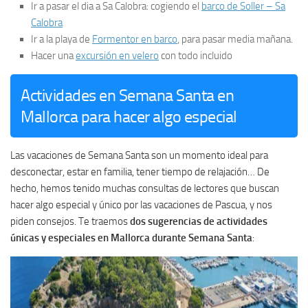
Ir a pasar el dia a Sa Calobra: cogiendo el
barco de Soller – Sa
Calobra
Ir a la playa de
Formentor en barco
, para pasar media mañana.
Hacer una
excursión en velero
con todo incluido
Actividades en Semana Santa en
Mallorca para hacer algo especial
Las vacaciones de Semana Santa son un momento ideal para
desconectar, estar en familia, tener tiempo de relajación… De
hecho, hemos tenido muchas consultas de lectores que buscan
hacer algo especial y único por las vacaciones de Pascua, y nos
piden consejos. Te traemos
dos sugerencias de actividades
únicas y especiales en Mallorca durante Semana Santa
: