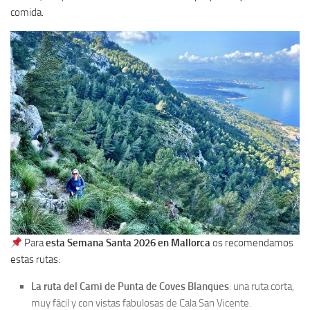
comida.
Para
esta Semana Santa 2026 en Mallorca
os recomendamos
estas rutas:
La ruta del Cami de Punta de Coves Blanques
: una ruta corta,
muy fácil y con vistas fabulosas de Cala San Vicente.