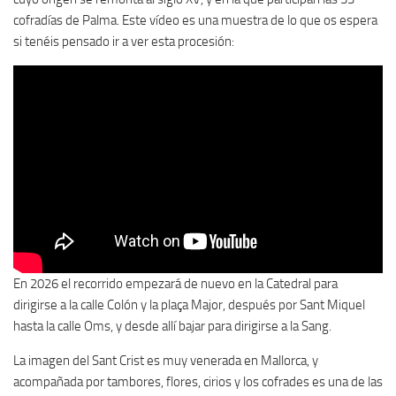
cofradías de Palma. Este vídeo es una muestra de lo que os espera
si tenéis pensado ir a ver esta procesión:
En 2026 el recorrido empezará de nuevo en la Catedral para
dirigirse a la calle Colón y la plaça Major, después por Sant Miquel
hasta la calle Oms, y desde allí bajar para dirigirse a la Sang.
La imagen del Sant Crist es muy venerada en Mallorca, y
acompañada por tambores, flores, cirios y los cofrades es una de las