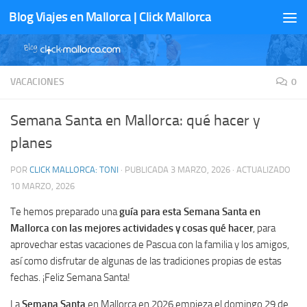
Blog Viajes en Mallorca | Click Mallorca
Saltar al contenido
VACACIONES
0
Semana Santa en Mallorca: qué hacer y
planes
POR
CLICK MALLORCA: TONI
· PUBLICADA
3 MARZO, 2026
· ACTUALIZADO
10 MARZO, 2026
Te hemos preparado una
guía para esta Semana Santa en
Mallorca con las mejores actividades y cosas qué hacer
, para
aprovechar estas vacaciones de Pascua con la familia y los amigos,
así como disfrutar de algunas de las tradiciones propias de estas
fechas. ¡Feliz Semana Santa!
La
Semana Santa
en Mallorca en 2026 empieza el domingo 29 de