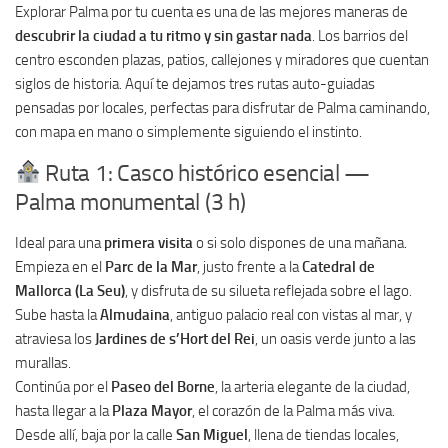
Explorar Palma por tu cuenta es una de las mejores maneras de
descubrir la ciudad a tu ritmo y sin gastar nada
. Los barrios del
centro esconden plazas, patios, callejones y miradores que cuentan
siglos de historia. Aquí te dejamos tres rutas auto-guiadas
pensadas por locales, perfectas para disfrutar de Palma caminando,
con mapa en mano o simplemente siguiendo el instinto.
Ruta 1: Casco histórico esencial —
Palma monumental (3 h)
Ideal para una
primera visita
o si solo dispones de una mañana.
Empieza en el
Parc de la Mar
, justo frente a la
Catedral de
Mallorca (La Seu)
, y disfruta de su silueta reflejada sobre el lago.
Sube hasta la
Almudaina
, antiguo palacio real con vistas al mar, y
atraviesa los
Jardines de s’Hort del Rei
, un oasis verde junto a las
murallas.
Continúa por el
Paseo del Borne
, la arteria elegante de la ciudad,
hasta llegar a la
Plaza Mayor
, el corazón de la Palma más viva.
Desde allí, baja por la calle
San Miguel
, llena de tiendas locales,