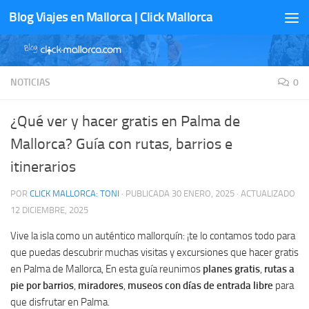
Blog Viajes en Mallorca | Click Mallorca
Saltar al contenido
NOTICIAS
0
¿Qué ver y hacer gratis en Palma de
Mallorca? Guía con rutas, barrios e
itinerarios
POR
CLICK MALLORCA: TONI
· PUBLICADA
30 ENERO, 2025
· ACTUALIZADO
12 DICIEMBRE, 2025
Vive la isla como un auténtico mallorquín: ¡te lo contamos todo para
que puedas descubrir muchas visitas y excursiones que hacer gratis
en Palma de Mallorca, En esta guía reunimos
planes gratis
,
rutas a
pie por barrios
,
miradores
,
museos con días de entrada libre
para
que disfrutar en Palma.