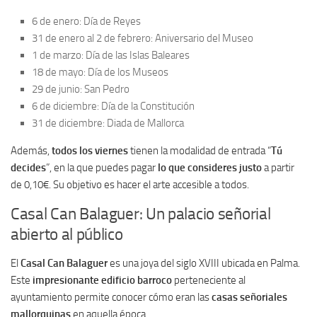
6 de enero: Día de Reyes
31 de enero al 2 de febrero: Aniversario del Museo
1 de marzo: Día de las Islas Baleares
18 de mayo: Día de los Museos
29 de junio: San Pedro
6 de diciembre: Día de la Constitución
31 de diciembre: Diada de Mallorca
Además,
todos los viernes
tienen la modalidad de entrada “
Tú
decides
”, en la que puedes pagar
lo que consideres justo
a partir
de 0,10€. Su objetivo es hacer el arte accesible a todos.
Casal Can Balaguer: Un palacio señorial
abierto al público
El
Casal Can Balaguer
es una joya del siglo XVIII ubicada en Palma.
Este
impresionante edificio barroco
perteneciente al
ayuntamiento permite conocer cómo eran las
casas señoriales
mallorquinas
en aquella época.