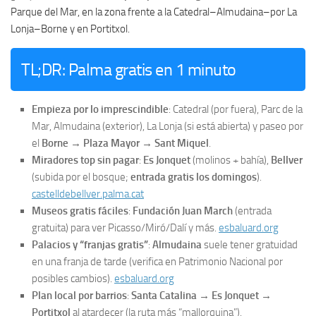
Parque del Mar, en la zona frente a la Catedral–Almudaina–por La
Lonja–Borne y en Portitxol.
TL;DR: Palma gratis en 1 minuto
Empieza por lo imprescindible
: Catedral (por fuera), Parc de la
Mar, Almudaina (exterior), La Lonja (si está abierta) y paseo por
el
Borne → Plaza Mayor → Sant Miquel
.
Miradores top sin pagar
:
Es Jonquet
(molinos + bahía),
Bellver
(subida por el bosque;
entrada gratis los domingos
).
castelldebellver.palma.cat
Museos gratis fáciles
:
Fundación Juan March
(entrada
gratuita) para ver Picasso/Miró/Dalí y más.
esbaluard.org
Palacios y “franjas gratis”
:
Almudaina
suele tener gratuidad
en una franja de tarde (verifica en Patrimonio Nacional por
posibles cambios).
esbaluard.org
Plan local por barrios
:
Santa Catalina → Es Jonquet →
Portitxol
al atardecer (la ruta más “mallorquina”).