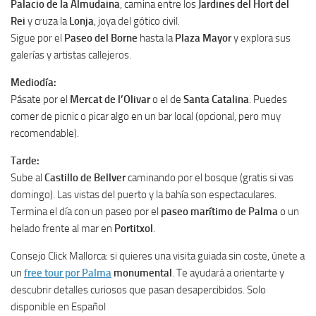
Palacio de la Almudaina
, camina entre los
Jardines del Hort del
Rei
y cruza la
Lonja
, joya del gótico civil.
Sigue por el
Paseo del Borne
hasta la
Plaza Mayor
y explora sus
galerías y artistas callejeros.
Mediodía:
Pásate por el
Mercat de l’Olivar
o el de
Santa Catalina
. Puedes
comer de picnic o picar algo en un bar local (opcional, pero muy
recomendable).
Tarde:
Sube al
Castillo de Bellver
caminando por el bosque (gratis si vas
domingo). Las vistas del puerto y la bahía son espectaculares.
Termina el día con un paseo por el
paseo marítimo de Palma
o un
helado frente al mar en
Portitxol
.
Consejo Click Mallorca: si quieres una visita guiada sin coste, únete a
un
free tour por Palma
monumental
. Te ayudará a orientarte y
descubrir detalles curiosos que pasan desapercibidos. Solo
disponible en Español